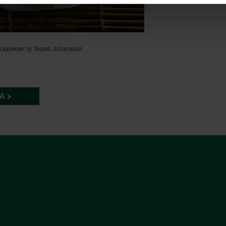
Kasvikset ry, Teppo Johansson
A