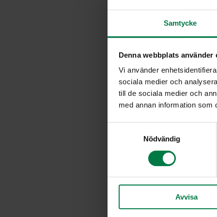
Samtycke
Denna webbplats använder 
Vi använder enhetsidentifierar
sociala medier och analysera 
till de sociala medier och a
med annan information som du 
S
Nödvändig
a
m
t
y
c
Avvisa
k
e