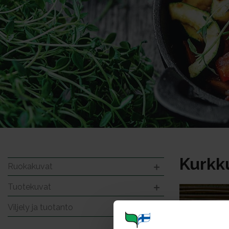
Kurkk
Ruokakuvat
Tuotekuvat
Viljely ja tuotanto