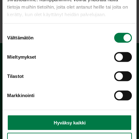
tietoja muihin tietoihin, joita olet antanut heille tai joita on
kerätty, kun olet käyttänyt heidän palvelujaan.
LATAA
S
Välttämätön
u
o
s
Mieltymykset
t
u
m
Tilastot
u
k
Markkinointi
s
Kotimaiset Kasvikset
e
Inhemska Trädgårdsprodukter
n
co MTK / Laatua Suomesta OY
v
Hyväksy kaikki
PL 510
a
00101 Helsinki
l