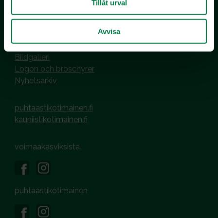
Tillåt urval
Hantering av cookies
Dataskyddsbeskrivning
Avvisa
MEDIER OCH MATERIAL
Bildgalleri
Logon och broschyrer
Nyhetsarkiv
puhtaastikotimainen.fi
kauniistikotimainen.fi
voimaakasviksista
puhtaastikotimainen