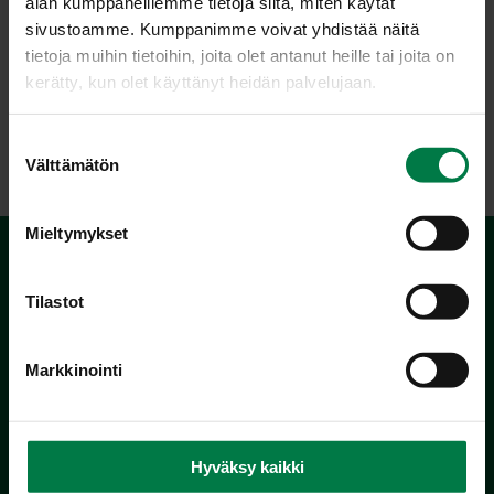
alan kumppaneillemme tietoja siitä, miten käytät
sivustoamme. Kumppanimme voivat yhdistää näitä
tietoja muihin tietoihin, joita olet antanut heille tai joita on
kerätty, kun olet käyttänyt heidän palvelujaan.
LATAA
S
Välttämätön
u
o
s
Mieltymykset
t
u
m
Tilastot
u
k
Markkinointi
s
e
Kotimaiset Kasvikset
n
Inhemska Trädgårdsprodukter
v
Hyväksy kaikki
co MTK / Laatua Suomesta OY
a