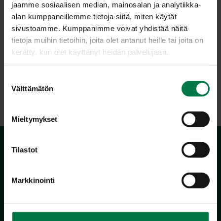
jaamme sosiaalisen median, mainosalan ja analytiikka-
alan kumppaneillemme tietoja siitä, miten käytät
sivustoamme. Kumppanimme voivat yhdistää näitä
tietoja muihin tietoihin, joita olet antanut heille tai joita on
kerätty, kun olet käyttänyt heidän palvelujaan.
S
LATAA
Välttämätön
u
o
s
Mieltymykset
t
u
m
Tilastot
u
k
Markkinointi
s
e
n
Kotimaiset Kasvikset
v