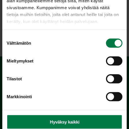
alan kumppaneillemme tietoja siitä, miten käytät
sivustoamme. Kumppanimme voivat yhdistää näitä
tietoja muihin tietoihin, joita olet antanut heille tai joita on
kerätty, kun olet käyttänyt heidän palvelujaan.
LATAA
S
Välttämätön
u
o
s
Mieltymykset
t
u
m
Tilastot
u
k
Markkinointi
s
e
Kotimaiset Kasvikset
n
Inhemska Trädgårdsprodukter
v
Hyväksy kaikki
co MTK / Laatua Suomesta OY
a