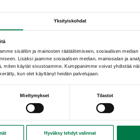
Yksityiskohdat
itä
mme sisällön ja mainosten räätälöimiseen, sosiaalisen median
iseen. Lisäksi jaamme sosiaalisen median, mainosalan ja analy
, miten käytät sivustoamme. Kumppanimme voivat yhdistää näitä t
n kerätty, kun olet käyttänyt heidän palvelujaan.
Mieltymykset
Tilastot
mät
Hyväksy tehdyt valinnat