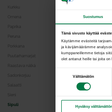
Kurkku
Omena
Suostumus
Paprika
Tämä sivusto käyttää eväste
Peruna
Käytämme evästeitä tarjoama
Porkkana
ja kävijämäärämme analysoim
kumppaneillemme tietoja siitä
Puutarhamarjat
olet antanut heille tai joita o
Raastava nälkä
S
Sadonkorjuu
Välttämätön
u
o
Salaatti
s
t
Sieni
u
Sipuli
Hyväksy välttämättö
m