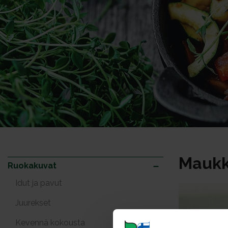
Maukka
Ruokakuvat
Idut ja pavut
Juurekset
Kevennä kokousta