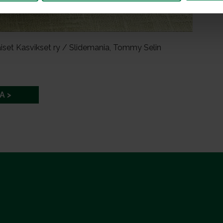
iset Kasvikset ry / Slidemania, Tommy Selin
A