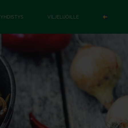
YHDISTYS
VILJELIJÖILLE