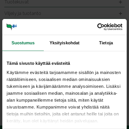
Tuotekuvat
Viljely ja tuotanto
Var­hais­pe­ru­na kas­vis­pan­
nu
Suostumus
Yksityiskohdat
Tietoja
Tämä sivusto käyttää evästeitä
Käytämme evästeitä tarjoamamme sisällön ja mainosten
Kuva: Kotimaiset Kasvikset ry / Teppo Johansson
räätälöimiseen, sosiaalisen median ominaisuuksien
tukemiseen ja kävijämäärämme analysoimiseen. Lisäksi
jaamme sosiaalisen median, mainosalan ja analytiikka-
alan kumppaneillemme tietoja siitä, miten käytät
LATAA
sivustoamme. Kumppanimme voivat yhdistää näitä
tietoja muihin tietoihin, joita olet antanut heille tai joita on
kerätty, kun olet käyttänyt heidän palvelujaan.