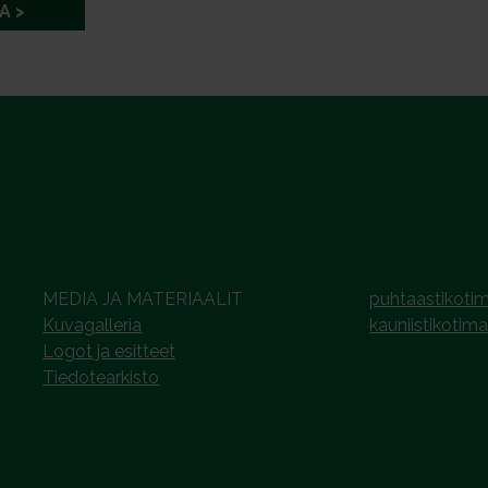
A
MEDIA JA MATERIAALIT
puhtaastikotim
Kuvagalleria
kauniistikotima
Logot ja esitteet
Tiedotearkisto