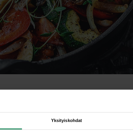
 salanovatyyppinen salaatti
Yksityiskohdat