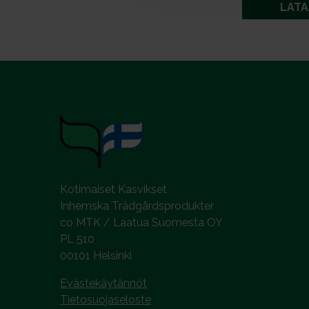
LATA
v
a
l
i
n
t
a
Kotimaiset Kasvikset
Inhemska Trädgårdsprodukter
co MTK / Laatua Suomesta OY
PL 510
00101 Helsinki
Evästekäytännöt
Tietosuojaseloste