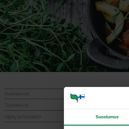
Tumma
Ruokakuvat
Tuotekuvat
Viljely ja tuotanto
Suostumus