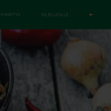
YHDISTYS
VILJELIJÖILLE