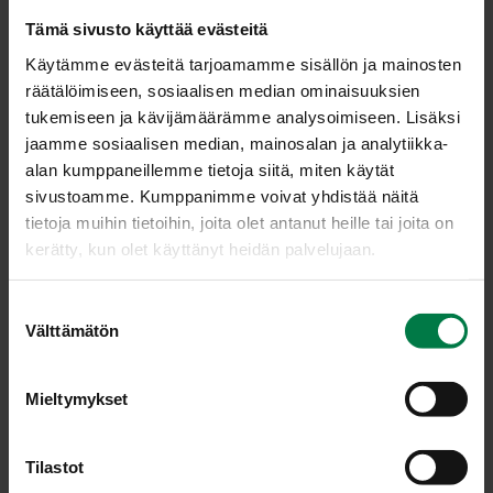
Tämä sivusto käyttää evästeitä
Käytämme evästeitä tarjoamamme sisällön ja mainosten
räätälöimiseen, sosiaalisen median ominaisuuksien
tukemiseen ja kävijämäärämme analysoimiseen. Lisäksi
jaamme sosiaalisen median, mainosalan ja analytiikka-
alan kumppaneillemme tietoja siitä, miten käytät
sivustoamme. Kumppanimme voivat yhdistää näitä
tietoja muihin tietoihin, joita olet antanut heille tai joita on
kerätty, kun olet käyttänyt heidän palvelujaan.
S
Välttämätön
u
o
s
Mieltymykset
t
u
LATAA
m
Tilastot