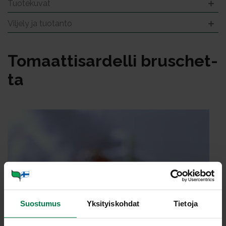
Tuotekuvat
Viljely ja tuotanto
To­maat­ti­sar­del­li brusc­het­
ta
Suostumus
Yksityiskohdat
Tietoja