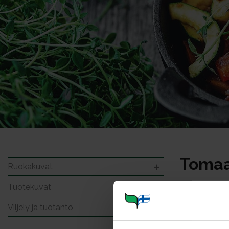
Tomaat
Ruokakuvat
Tuotekuvat
Viljely ja tuotanto