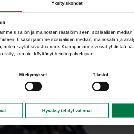
Yksityiskohdat
itä
mme sisällön ja mainosten räätälöimiseen, sosiaalisen median
iseen. Lisäksi jaamme sosiaalisen median, mainosalan ja analy
, miten käytät sivustoamme. Kumppanimme voivat yhdistää näitä t
n kerätty, kun olet käyttänyt heidän palvelujaan.
Mieltymykset
Tilastot
mät
Hyväksy tehdyt valinnat