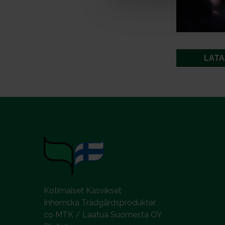
e
n
v
a
l
LATA
i
n
t
a
Kotimaiset Kasvikset
Inhemska Trädgårdsprodukter
co MTK / Laatua Suomesta OY