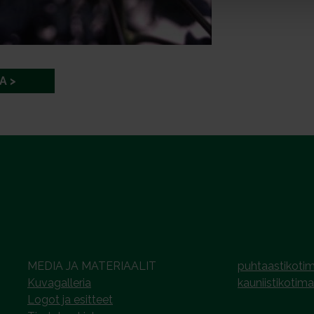
A
MEDIA JA MATERIAALIT
puhtaastikotim
Kuvagalleria
kauniistikotima
Logot ja esitteet