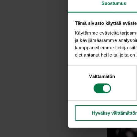
Suostumus
Tämä sivusto käyttää eväste
Käytämme evästeitä tarjoama
ja kävijämäärämme analysoim
kumppaneillemme tietoja siitä
olet antanut heille tai joita o
S
Välttämätön
u
o
s
t
u
Hyväksy välttämättö
m
u
k
s