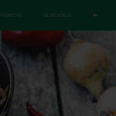
YHDISTYS
VILJELIJÖILLE