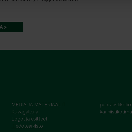
A
MEDIA JA MATERIAALIT
puhtaastikotim
Kuvagalleria
kauniistikotima
Logot ja esitteet
Tiedotearkisto