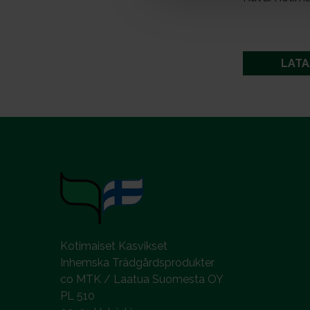
e
n
v
a
LATA
l
i
n
t
a
Kotimaiset Kasvikset
Inhemska Trädgårdsprodukter
co MTK / Laatua Suomesta OY
PL 510