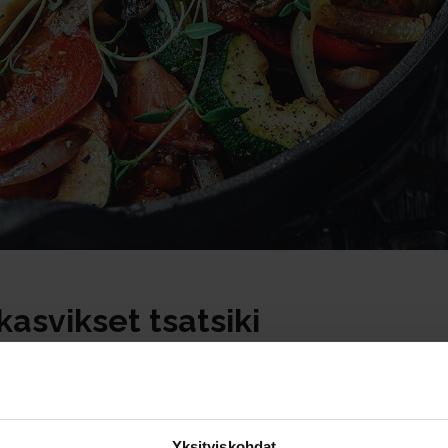
asvikset tsatsiki
Yksityiskohdat