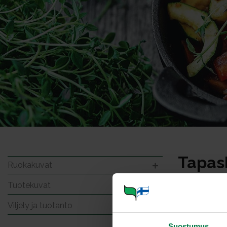
Tapask
Ruokakuvat
Tuotekuvat
Viljely ja tuotanto
Suostumus