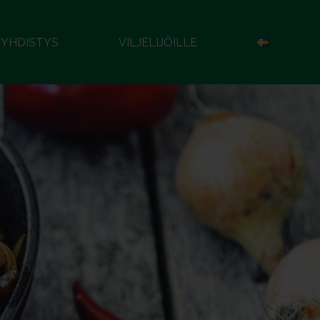
YHDISTYS
VILJELIJÖILLE