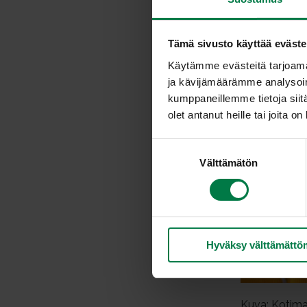
Tämä sivusto käyttää eväste
Käytämme evästeitä tarjoama
ja kävijämäärämme analysoim
kumppaneillemme tietoja siitä
olet antanut heille tai joita o
S
Välttämätön
u
o
s
t
u
Hyväksy välttämättö
m
u
k
s
Kuva: Kotima