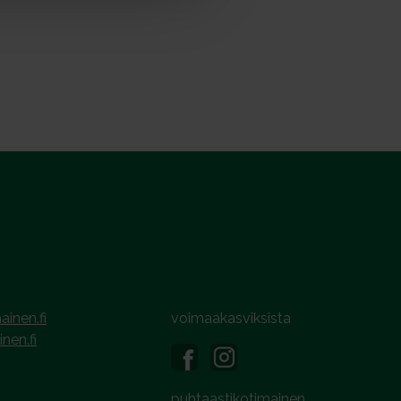
ainen.fi
voimaakasviksista
inen.fi
puhtaastikotimainen