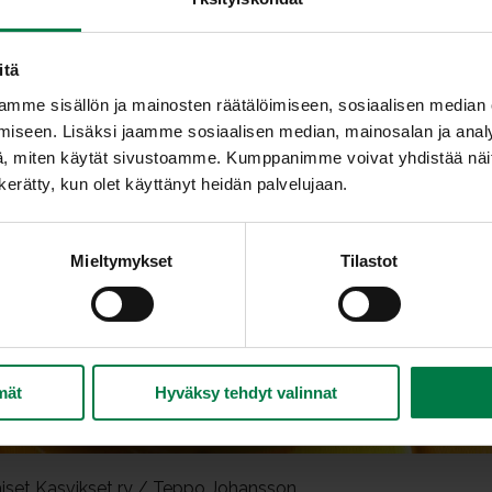
itä
mme sisällön ja mainosten räätälöimiseen, sosiaalisen median
iseen. Lisäksi jaamme sosiaalisen median, mainosalan ja analy
, miten käytät sivustoamme. Kumppanimme voivat yhdistää näitä t
n kerätty, kun olet käyttänyt heidän palvelujaan.
Mieltymykset
Tilastot
mät
Hyväksy tehdyt valinnat
iset Kasvikset ry / Teppo Johansson