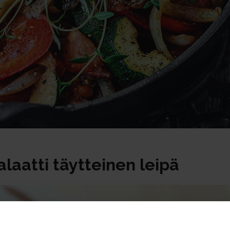
alaatti täytteinen leipä