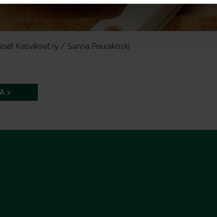
iset Kasvikset ry / Sanna Peurakoski
A