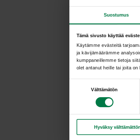
Suostumus
Tämä sivusto käyttää eväste
Käytämme evästeitä tarjoama
ja kävijämäärämme analysoim
kumppaneillemme tietoja siitä
olet antanut heille tai joita o
S
Välttämätön
u
o
s
t
u
Hyväksy välttämättö
m
u