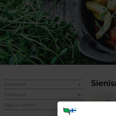
Sienis
Ruokakuvat
Tuotekuvat
Viljely ja tuotanto