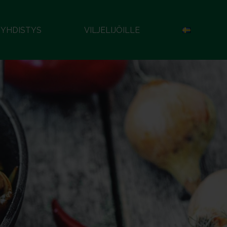
YHDISTYS
VILJELIJÖILLE