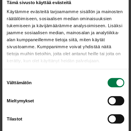
Tämä sivusto käyttää evästeitä
Käytämme evästeitä tarjoamamme sisällön ja mainosten
räätälöimiseen, sosiaalisen median ominaisuuksien
tukemiseen ja kävijämäärämme analysoimiseen. Lisäksi
jaamme sosiaalisen median, mainosalan ja analytiikka-
alan kumppaneillemme tietoja siitä, miten käytät
sivustoamme. Kumppanimme voivat yhdistää näitä
tietoja muihin tietoihin, joita olet antanut heille tai joita on
kerätty, kun olet käyttänyt heidän palvelujaan.
S
Välttämätön
u
o
s
Mieltymykset
t
u
LATAA
m
Tilastot
u