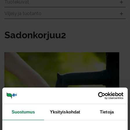
Tuotekuvat
Viljely ja tuotanto
Sa­don­kor­juu2
Suostumus
Yksityiskohdat
Tietoja