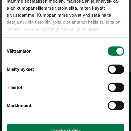
jaamme sosiaalisen median, mainosalan ja analytiikka-
alan kumppaneillemme tietoja siitä, miten käytät
sivustoamme. Kumppanimme voivat yhdistää näitä
tietoja muihin tietoihin, joita olet antanut heille tai joita on
kerätty, kun olet käyttänyt heidän palvelujaan.
S
LATAA
Välttämätön
u
o
s
Mieltymykset
t
u
m
Tilastot
u
k
Markkinointi
s
e
n
Kotimaiset Kasvikset
v
Hyväksy kaikki