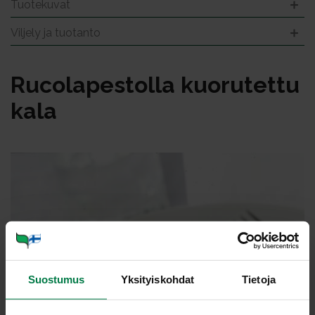
Tuotekuvat
Viljely ja tuotanto
Ru­co­la­pes­tol­la kuo­ru­tet­tu
ka­la
Suostumus
Yksityiskohdat
Tietoja