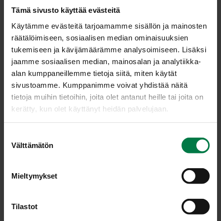
Tämä sivusto käyttää evästeitä
Käytämme evästeitä tarjoamamme sisällön ja mainosten
räätälöimiseen, sosiaalisen median ominaisuuksien
tukemiseen ja kävijämäärämme analysoimiseen. Lisäksi
jaamme sosiaalisen median, mainosalan ja analytiikka-
alan kumppaneillemme tietoja siitä, miten käytät
sivustoamme. Kumppanimme voivat yhdistää näitä
tietoja muihin tietoihin, joita olet antanut heille tai joita on
kerätty, kun olet käyttänyt heidän palvelujaan.
S
Välttämätön
u
Kuva: Kotimaiset Kasvikset ry / Arto Hallakorpi
o
s
Mieltymykset
t
u
LATAA
m
Tilastot
u