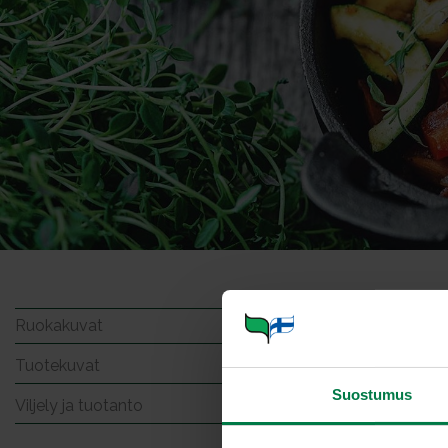
Rucola
Ruokakuvat
Tuotekuvat
Suostumus
Viljely ja tuotanto