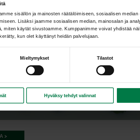
itä
mme sisällön ja mainosten räätälöimiseen, sosiaalisen median
iseen. Lisäksi jaamme sosiaalisen median, mainosalan ja analy
, miten käytät sivustoamme. Kumppanimme voivat yhdistää näitä t
n kerätty, kun olet käyttänyt heidän palvelujaan.
Mieltymykset
Tilastot
mät
Hyväksy tehdyt valinnat
A