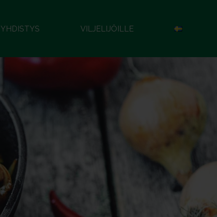
YHDISTYS
VILJELIJÖILLE