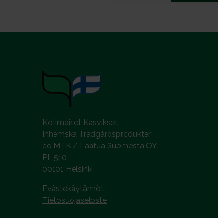
v
a
l
i
n
t
a
Kotimaiset Kasvikset
Inhemska Trädgårdsprodukter
co MTK / Laatua Suomesta OY
PL 510
00101 Helsinki
Evästekäytännöt
Tietosuojaseloste