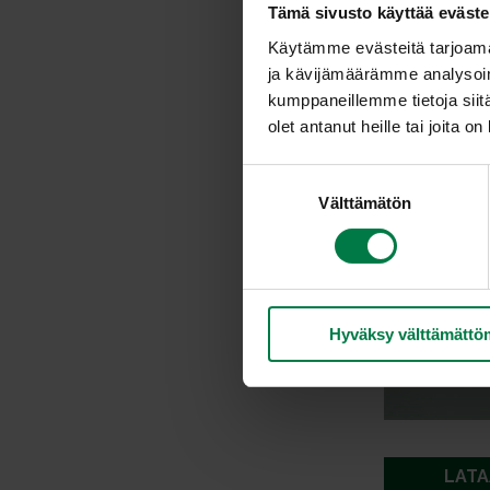
Tämä sivusto käyttää eväste
Käytämme evästeitä tarjoama
ja kävijämäärämme analysoim
kumppaneillemme tietoja siitä
olet antanut heille tai joita o
S
Välttämätön
u
o
s
t
u
Hyväksy välttämättö
m
u
k
s
e
n
LATA