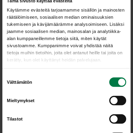
Tämä sivusto käyttää evästeitä
Käytämme evästeitä tarjoamamme sisällön ja mainosten
räätälöimiseen, sosiaalisen median ominaisuuksien
tukemiseen ja kävijämäärämme analysoimiseen. Lisäksi
jaamme sosiaalisen median, mainosalan ja analytiikka-
alan kumppaneillemme tietoja siitä, miten käytät
sivustoamme. Kumppanimme voivat yhdistää näitä
tietoja muihin tietoihin, joita olet antanut heille tai joita on
kerätty, kun olet käyttänyt heidän palvelujaan.
S
Välttämätön
Kuva: Kotimaiset Kasvikset ry / Tommy Selin
u
o
s
Mieltymykset
t
LATAA
u
m
Tilastot
u
k