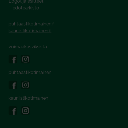
Logot ja esitteet
Tiedotearkisto
puhtaastikotimainen.fi
kauniistikotimainen.fi
voimaakasviksista
puhtaastikotimainen
kauniistikotimainen