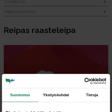
Tuotekuvat
Viljely ja tuotanto
Rei­pas raas­te­lei­pa
Suostumus
Yksityiskohdat
Tietoja