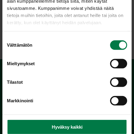
alan kumppaneillemme tietoja siitä, miten käytät
sivustoamme. Kumppanimme voivat yhdistää näitä
tietoja muihin tietoihin, joita olet antanut heille tai joita on
kerätty, kun olet käyttänyt heidän palvelujaan.
LATAA
S
Välttämätön
u
o
s
Mieltymykset
t
u
m
Tilastot
u
k
Markkinointi
s
e
Kotimaiset Kasvikset
n
Inhemska Trädgårdsprodukter
v
Hyväksy kaikki
co MTK / Laatua Suomesta OY
a