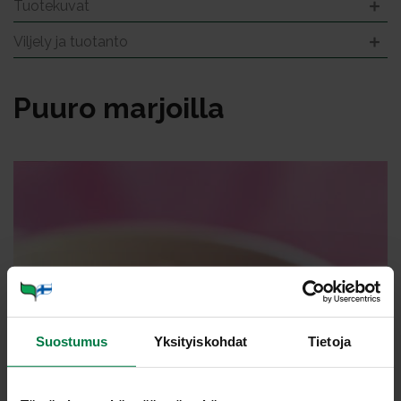
Tuotekuvat
Viljely ja tuotanto
Puu­ro mar­joil­la
Suostumus
Yksityiskohdat
Tietoja