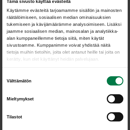
Tämä sivusto käyttää evästeitä
Käytämme evästeitä tarjoamamme sisällön ja mainosten
räätälöimiseen, sosiaalisen median ominaisuuksien
tukemiseen ja kävijämäärämme analysoimiseen. Lisäksi
jaamme sosiaalisen median, mainosalan ja analytiikka-
alan kumppaneillemme tietoja siitä, miten käytät
sivustoamme. Kumppanimme voivat yhdistää näitä
tietoja muihin tietoihin, joita olet antanut heille tai joita on
kerätty, kun olet käyttänyt heidän palvelujaan.
S
Välttämätön
Kuva: Kotimaiset Kasvikset ry / Tommy Selin
u
o
s
Mieltymykset
t
LATAA
u
m
Tilastot
u