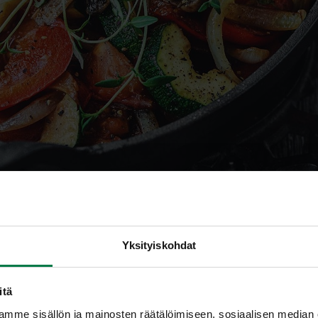
Yksityiskohdat
itä
mme sisällön ja mainosten räätälöimiseen, sosiaalisen median