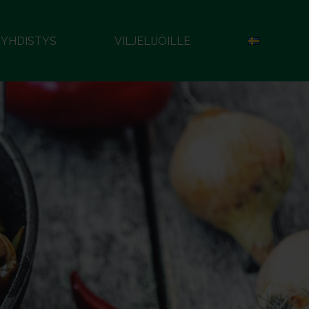
YHDISTYS
VILJELIJÖILLE