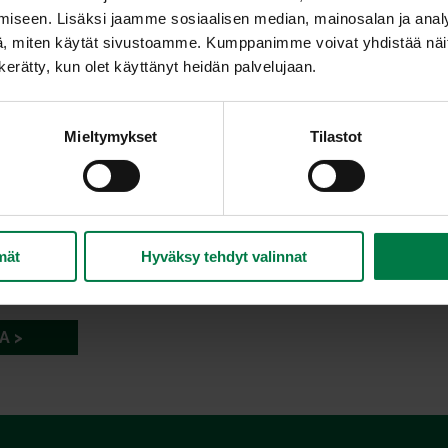
iseen. Lisäksi jaamme sosiaalisen median, mainosalan ja analy
, miten käytät sivustoamme. Kumppanimme voivat yhdistää näitä t
n kerätty, kun olet käyttänyt heidän palvelujaan.
Mieltymykset
Tilastot
mät
Hyväksy tehdyt valinnat
A