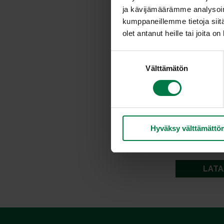
ja kävijämäärämme analysoim
kumppaneillemme tietoja siitä
olet antanut heille tai joita o
S
Välttämätön
u
o
s
t
u
Hyväksy välttämättö
m
u
k
s
LATA
e
n
v
a