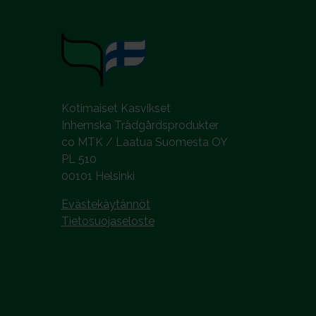
l
i
n
t
a
Kotimaiset Kasvikset
Inhemska Trädgårdsprodukter
co MTK / Laatua Suomesta OY
PL 510
00101 Helsinki
Evästekäytännöt
Tietosuojaseloste