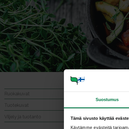
Purjot
Ruokakuvat
Suostumus
Tuotekuvat
Viljely ja tuotanto
Tämä sivusto käyttää eväste
Käytämme evästeitä tarjoama