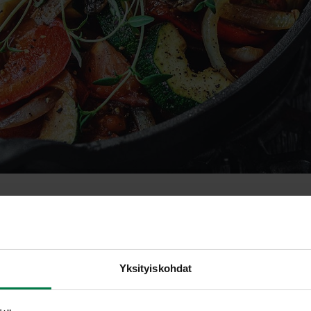
angoldi iso
Yksityiskohdat