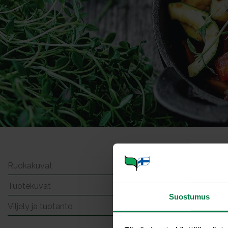
Punam
Ruokakuvat
Tuotekuvat
Suostumus
Viljely ja tuotanto