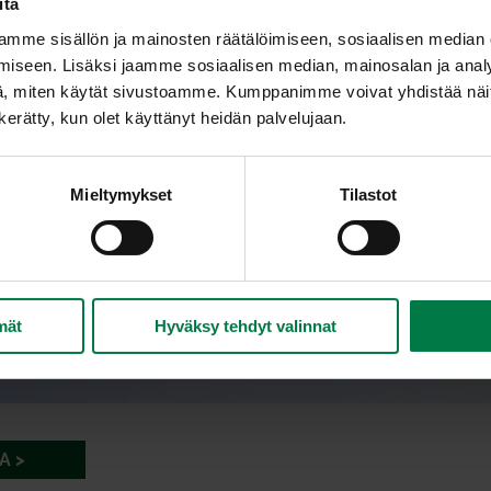
itä
mme sisällön ja mainosten räätälöimiseen, sosiaalisen median
iseen. Lisäksi jaamme sosiaalisen median, mainosalan ja analy
, miten käytät sivustoamme. Kumppanimme voivat yhdistää näitä t
n kerätty, kun olet käyttänyt heidän palvelujaan.
Mieltymykset
Tilastot
mät
Hyväksy tehdyt valinnat
A