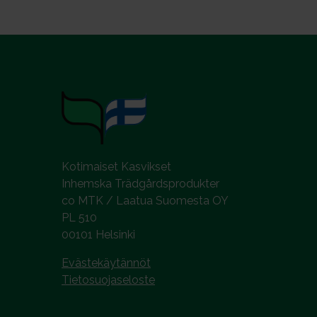
a
l
i
n
t
a
Kotimaiset Kasvikset
Inhemska Trädgårdsprodukter
co MTK / Laatua Suomesta OY
PL 510
00101 Helsinki
Evästekäytännöt
Tietosuojaseloste