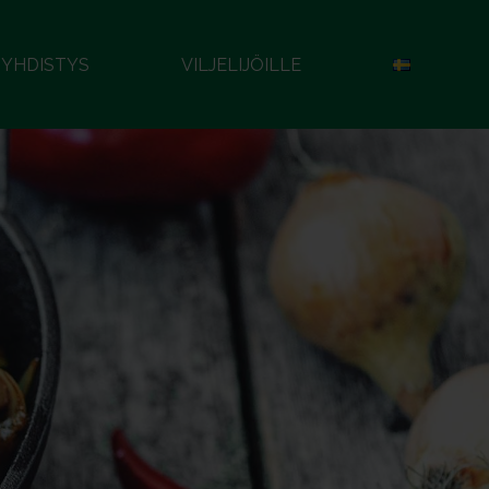
YHDISTYS
VILJELIJÖILLE