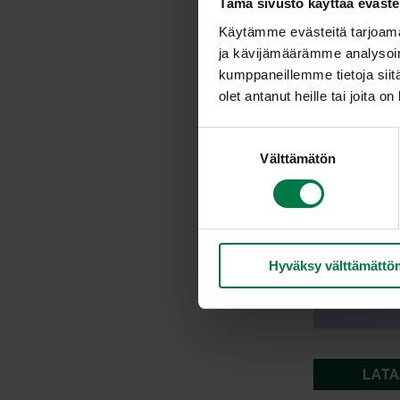
Tämä sivusto käyttää eväste
Käytämme evästeitä tarjoama
ja kävijämäärämme analysoim
kumppaneillemme tietoja siitä
olet antanut heille tai joita o
S
Välttämätön
u
o
s
t
u
Hyväksy välttämättö
m
u
k
s
e
n
LATA
v