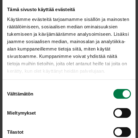
Tämä sivusto käyttää evästeitä
Käytämme evästeitä tarjoamamme sisällön ja mainosten
räätälöimiseen, sosiaalisen median ominaisuuksien
tukemiseen ja kävijämäärämme analysoimiseen. Lisäksi
jaamme sosiaalisen median, mainosalan ja analytiikka-
alan kumppaneillemme tietoja siitä, miten käytät
sivustoamme. Kumppanimme voivat yhdistää näitä
tietoja muihin tietoihin, joita olet antanut heille tai joita on
kerätty, kun olet käyttänyt heidän palvelujaan.
S
Välttämätön
u
o
Kuva: Kotimaiset Kasvikset ry / Teppo Johansson
s
Mieltymykset
t
u
LATAA
m
Tilastot