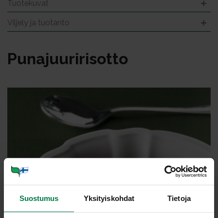
Tuotekuvat
Viljely ja tuotanto
Pu­na­juu­ri­ri­sot­to
Suostumus
Yksityiskohdat
Tietoja