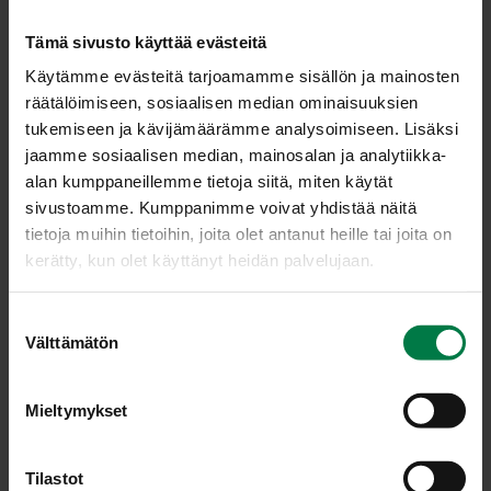
Tämä sivusto käyttää evästeitä
Käytämme evästeitä tarjoamamme sisällön ja mainosten
räätälöimiseen, sosiaalisen median ominaisuuksien
tukemiseen ja kävijämäärämme analysoimiseen. Lisäksi
jaamme sosiaalisen median, mainosalan ja analytiikka-
alan kumppaneillemme tietoja siitä, miten käytät
sivustoamme. Kumppanimme voivat yhdistää näitä
tietoja muihin tietoihin, joita olet antanut heille tai joita on
kerätty, kun olet käyttänyt heidän palvelujaan.
S
Joulukautenakin lautasmallin mukaan: Punajuuri-vuohenjuustopaistos,
Välttämätön
Pirjon tuplamarinoitu possunfilee, peruna-palsternakkapyree,
u
Joulun juuresleipä, lähiomenat.
o
Kuva: Kotimaiset kasvikset ry / Teppo Johansson
s
Mieltymykset
t
u
m
Tilastot
LATAA