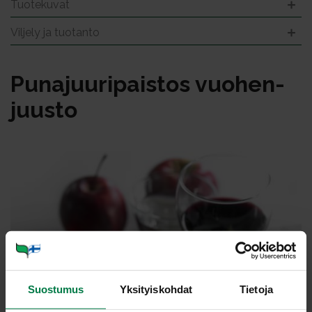
Tuotekuvat
Viljely ja tuotanto
Pu­na­juu­ri­pais­tos vuo­hen­
juus­to
Suostumus
Yksityiskohdat
Tietoja