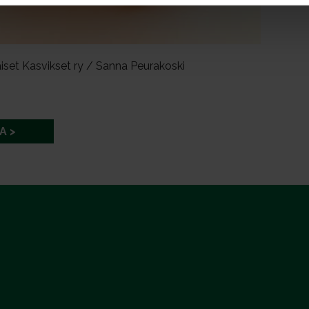
iset Kasvikset ry / Sanna Peurakoski
A