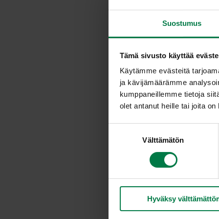
Suostumus
Tämä sivusto käyttää eväste
Käytämme evästeitä tarjoama
ja kävijämäärämme analysoim
kumppaneillemme tietoja siitä
olet antanut heille tai joita o
S
Välttämätön
u
o
s
t
u
Hyväksy välttämättö
m
u