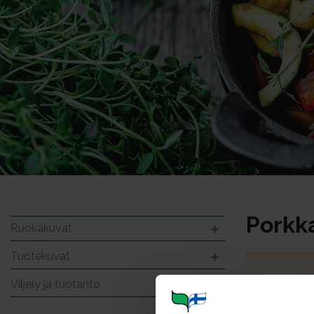
Porkk
Ruokakuvat
Tuotekuvat
Viljely ja tuotanto