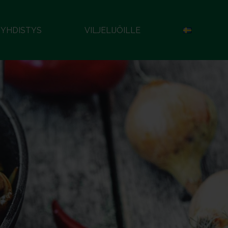
YHDISTYS
VILJELIJÖILLE