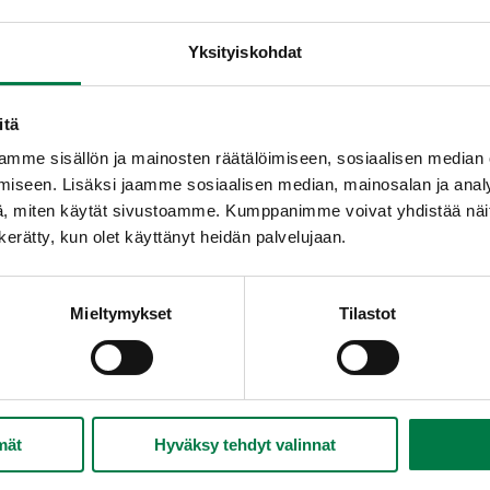
Yksityiskohdat
itä
mme sisällön ja mainosten räätälöimiseen, sosiaalisen median
iseen. Lisäksi jaamme sosiaalisen median, mainosalan ja analy
, miten käytät sivustoamme. Kumppanimme voivat yhdistää näitä t
n kerätty, kun olet käyttänyt heidän palvelujaan.
Mieltymykset
Tilastot
mät
Hyväksy tehdyt valinnat