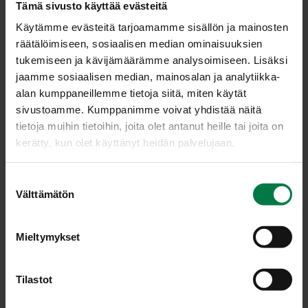
Tämä sivusto käyttää evästeitä
Käytämme evästeitä tarjoamamme sisällön ja mainosten
räätälöimiseen, sosiaalisen median ominaisuuksien
tukemiseen ja kävijämäärämme analysoimiseen. Lisäksi
jaamme sosiaalisen median, mainosalan ja analytiikka-
alan kumppaneillemme tietoja siitä, miten käytät
sivustoamme. Kumppanimme voivat yhdistää näitä
tietoja muihin tietoihin, joita olet antanut heille tai joita on
kerätty, kun olet käyttänyt heidän palvelujaan.
S
Välttämätön
u
o
s
Mieltymykset
t
u
LATAA
m
Tilastot
u