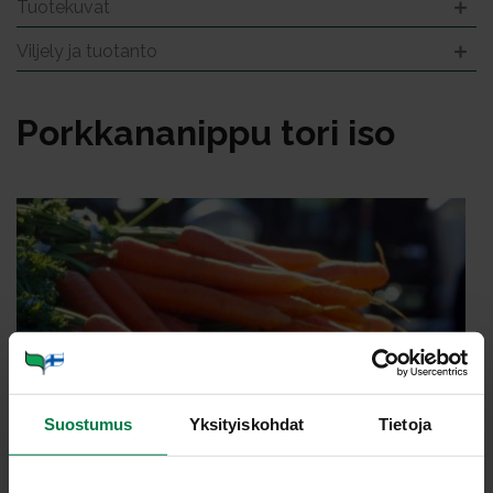
Tuotekuvat
Viljely ja tuotanto
Pork­ka­na­nip­pu to­ri iso
Suostumus
Yksityiskohdat
Tietoja