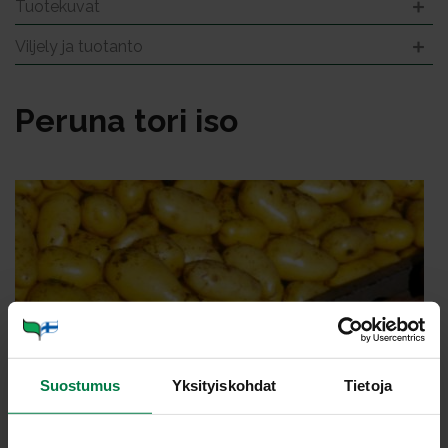
Tuotekuvat
Viljely ja tuotanto
Pe­ru­na to­ri iso
Suostumus
Yksityiskohdat
Tietoja