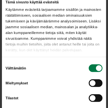
Tämä sivusto käyttää evästeitä
Käytämme evästeitä tarjoamamme sisällön ja mainosten
räätälöimiseen, sosiaalisen median ominaisuuksien
tukemiseen ja kävijämäärämme analysoimiseen. Lisäksi
jaamme sosiaalisen median, mainosalan ja analytiikka-
alan kumppaneillemme tietoja siitä, miten käytät
sivustoamme. Kumppanimme voivat yhdistää näitä
tietoja muihin tietoihin, joita olet antanut heille tai joita on
kerätty, kun olet käyttänyt heidän palvelujaan.
S
Välttämätön
u
o
s
Mieltymykset
t
u
LATAA
m
Tilastot
u