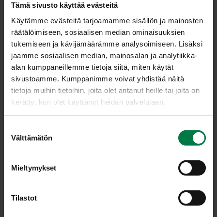
Tämä sivusto käyttää evästeitä
Käytämme evästeitä tarjoamamme sisällön ja mainosten
räätälöimiseen, sosiaalisen median ominaisuuksien
tukemiseen ja kävijämäärämme analysoimiseen. Lisäksi
jaamme sosiaalisen median, mainosalan ja analytiikka-
alan kumppaneillemme tietoja siitä, miten käytät
sivustoamme. Kumppanimme voivat yhdistää näitä
tietoja muihin tietoihin, joita olet antanut heille tai joita on
kerätty, kun olet käyttänyt heidän palvelujaan.
S
Välttämätön
u
Kuva: Kotimaiset Kasvikset ry / Teppo Johansson
o
s
Mieltymykset
t
u
LATAA
m
Tilastot
u