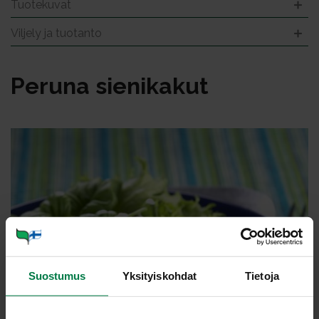
Tuotekuvat
Viljely ja tuotanto
Pe­ru­na sie­ni­ka­kut
Suostumus
Yksityiskohdat
Tietoja