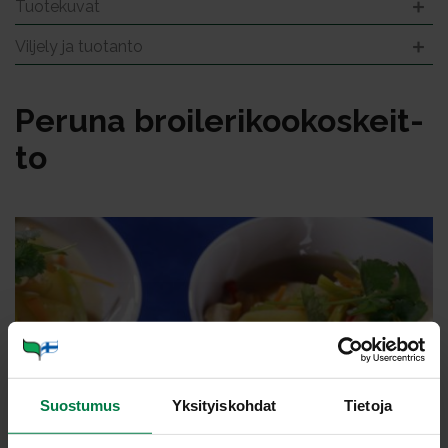
Tuotekuvat
Viljely ja tuotanto
Pe­ru­na broi­le­ri­koo­kos­keit­
to
Suostumus
Yksityiskohdat
Tietoja