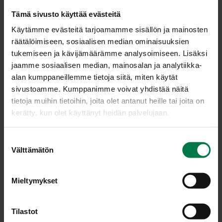
Tämä sivusto käyttää evästeitä
Käytämme evästeitä tarjoamamme sisällön ja mainosten
räätälöimiseen, sosiaalisen median ominaisuuksien
tukemiseen ja kävijämäärämme analysoimiseen. Lisäksi
jaamme sosiaalisen median, mainosalan ja analytiikka-
alan kumppaneillemme tietoja siitä, miten käytät
sivustoamme. Kumppanimme voivat yhdistää näitä
tietoja muihin tietoihin, joita olet antanut heille tai joita on
kerätty, kun olet käyttänyt heidän palvelujaan.
S
Välttämätön
u
Kuva: Kotimaiset Kasvikset ry / Sanna Peurakoski
o
s
Mieltymykset
t
u
LATAA
m
Tilastot