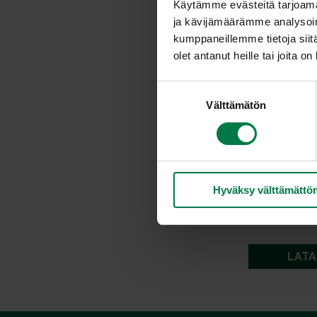
Käytämme evästeitä tarjoama
ja kävijämäärämme analysoim
kumppaneillemme tietoja siitä
olet antanut heille tai joita o
S
Välttämätön
u
o
s
t
u
Hyväksy välttämättö
m
u
k
s
LATA
e
n
v
a