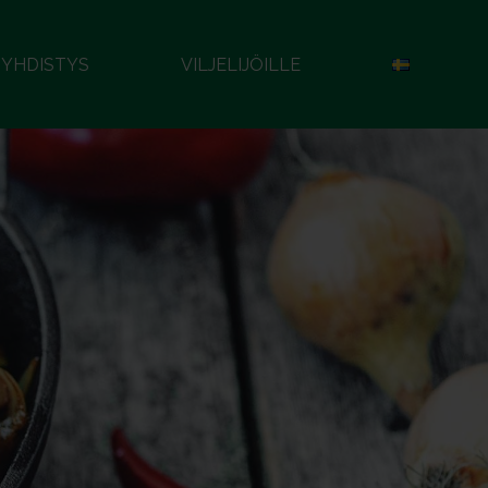
YHDISTYS
VILJELIJÖILLE