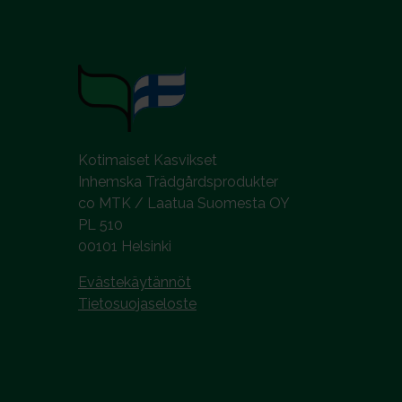
l
i
n
t
a
Kotimaiset Kasvikset
Inhemska Trädgårdsprodukter
co MTK / Laatua Suomesta OY
PL 510
00101 Helsinki
Evästekäytännöt
Tietosuojaseloste