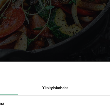
kaalin sadonkorjuu3
Yksityiskohdat
itä