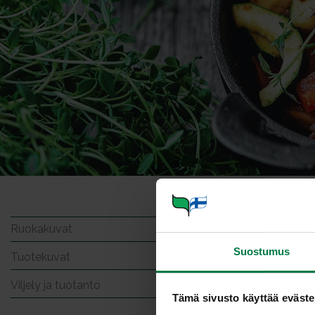
Parsa
Ruokakuvat
Suostumus
Tuotekuvat
Viljely ja tuotanto
Tämä sivusto käyttää eväste