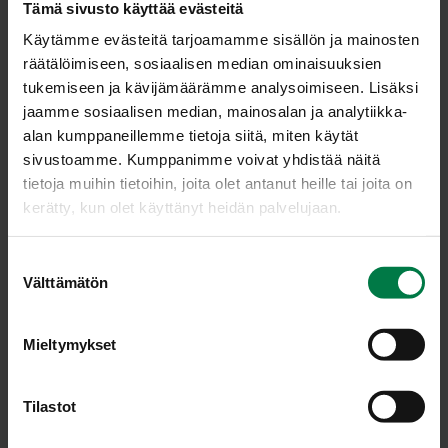
Tämä sivusto käyttää evästeitä
Käytämme evästeitä tarjoamamme sisällön ja mainosten
räätälöimiseen, sosiaalisen median ominaisuuksien
tukemiseen ja kävijämäärämme analysoimiseen. Lisäksi
jaamme sosiaalisen median, mainosalan ja analytiikka-
alan kumppaneillemme tietoja siitä, miten käytät
sivustoamme. Kumppanimme voivat yhdistää näitä
tietoja muihin tietoihin, joita olet antanut heille tai joita on
kerätty, kun olet käyttänyt heidän palvelujaan.
S
Välttämätön
u
o
s
Mieltymykset
t
u
LATAA
m
Tilastot
u