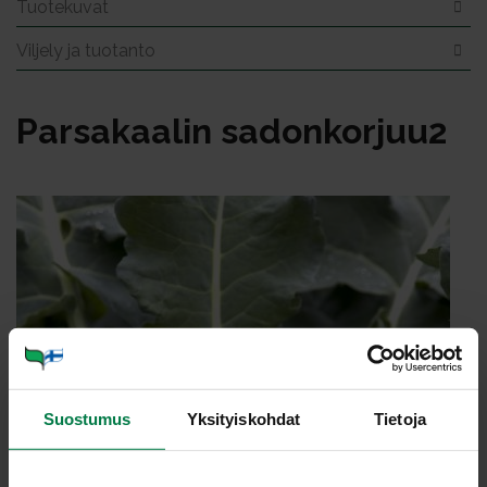
Tuotekuvat
Viljely ja tuotanto
Par­sa­kaa­lin sa­don­kor­juu2
Suostumus
Yksityiskohdat
Tietoja