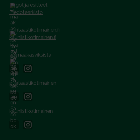
Logot ja esitteet
Tiedotearkisto
puhtaastikotimainen.fi
kauniistikotimainen.fi
voimaakasviksista
puhtaastikotimainen
kauniistikotimainen