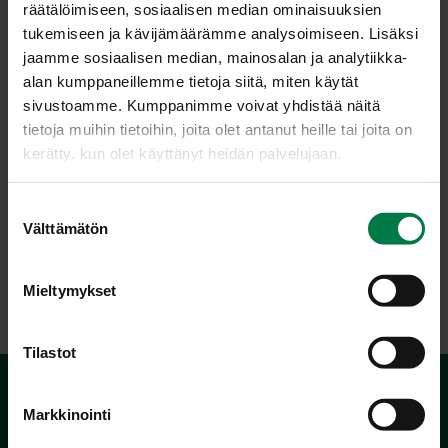
räätälöimiseen, sosiaalisen median ominaisuuksien
tukemiseen ja kävijämäärämme analysoimiseen. Lisäksi
jaamme sosiaalisen median, mainosalan ja analytiikka-
alan kumppaneillemme tietoja siitä, miten käytät
sivustoamme. Kumppanimme voivat yhdistää näitä
tietoja muihin tietoihin, joita olet antanut heille tai joita on
kerätty, kun olet käyttänyt heidän palvelujaan.
S
Välttämätön
u
o
LATAA
s
Mieltymykset
t
u
m
Tilastot
u
k
Markkinointi
s
e