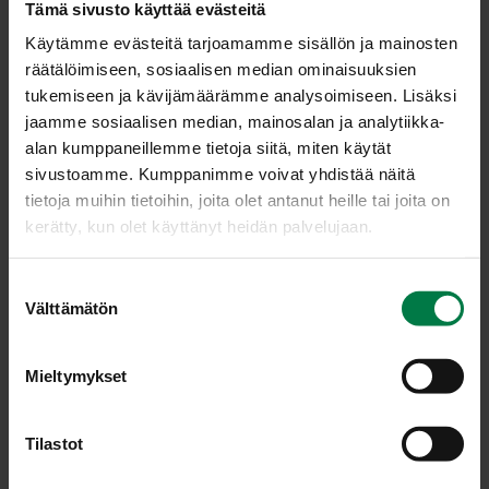
Tämä sivusto käyttää evästeitä
Käytämme evästeitä tarjoamamme sisällön ja mainosten
räätälöimiseen, sosiaalisen median ominaisuuksien
tukemiseen ja kävijämäärämme analysoimiseen. Lisäksi
jaamme sosiaalisen median, mainosalan ja analytiikka-
alan kumppaneillemme tietoja siitä, miten käytät
sivustoamme. Kumppanimme voivat yhdistää näitä
tietoja muihin tietoihin, joita olet antanut heille tai joita on
kerätty, kun olet käyttänyt heidän palvelujaan.
S
Välttämätön
u
o
s
Mieltymykset
t
u
LATAA
m
Tilastot
u