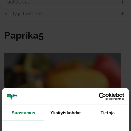
Tuotekuvat
Viljely ja tuotanto
Pap­ri­ka5
Suostumus
Yksityiskohdat
Tietoja