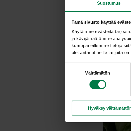
Suostumus
Tämä sivusto käyttää eväste
Käytämme evästeitä tarjoama
ja kävijämäärämme analysoim
kumppaneillemme tietoja siitä
olet antanut heille tai joita o
S
Välttämätön
u
o
s
t
u
Hyväksy välttämättö
m
u
k
s