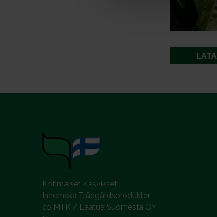
e
n
v
a
l
LATA
i
n
t
a
Kotimaiset Kasvikset
Inhemska Trädgårdsprodukter
co MTK / Laatua Suomesta OY