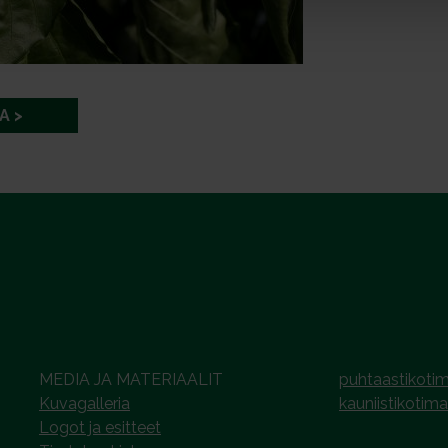
A
MEDIA JA MATERIAALIT
puhtaastikotim
Kuvagalleria
kauniistikotima
Logot ja esitteet