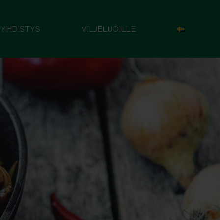
YHDISTYS
VILJELIJÖILLE