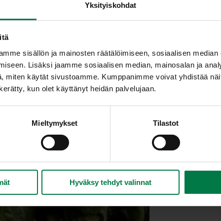
Yksityiskohdat
itä
mme sisällön ja mainosten räätälöimiseen, sosiaalisen median
iseen. Lisäksi jaamme sosiaalisen median, mainosalan ja analy
, miten käytät sivustoamme. Kumppanimme voivat yhdistää näitä t
n kerätty, kun olet käyttänyt heidän palvelujaan.
Mieltymykset
Tilastot
mät
Hyväksy tehdyt valinnat