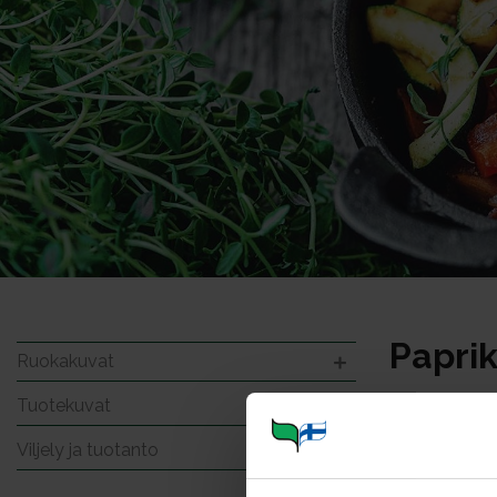
Papri
Ruokakuvat
Tuotekuvat
Viljely ja tuotanto