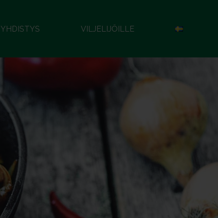
YHDISTYS
VILJELIJÖILLE