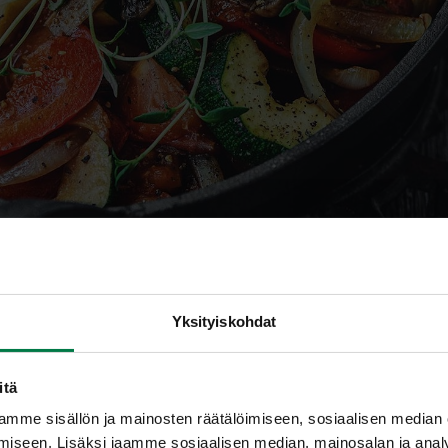
ernakat
Yksityiskohdat
itä
mme sisällön ja mainosten räätälöimiseen, sosiaalisen median
iseen. Lisäksi jaamme sosiaalisen median, mainosalan ja analy