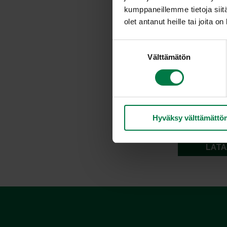
kumppaneillemme tietoja siitä
olet antanut heille tai joita o
S
Välttämätön
u
o
s
t
u
Hyväksy välttämättö
m
u
k
LATA
s
e
n
v
a
l