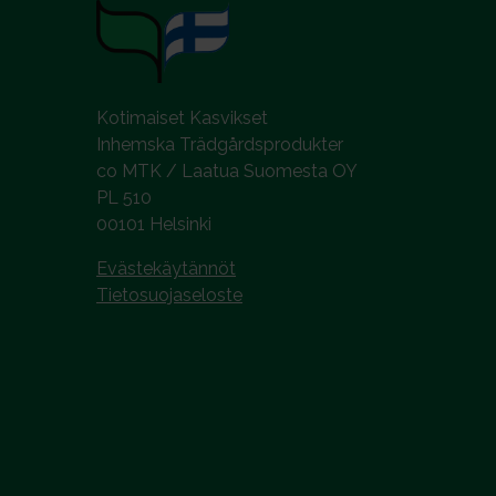
i
n
t
a
Kotimaiset Kasvikset
Inhemska Trädgårdsprodukter
co MTK / Laatua Suomesta OY
PL 510
00101 Helsinki
Evästekäytännöt
Tietosuojaseloste