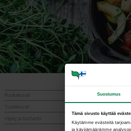
Palst
Suostumus
Ruokakuvat
Tuotekuvat
Tämä sivusto käyttää eväste
Viljely ja tuotanto
Käytämme evästeitä tarjoama
ja kävijämäärämme analysoim