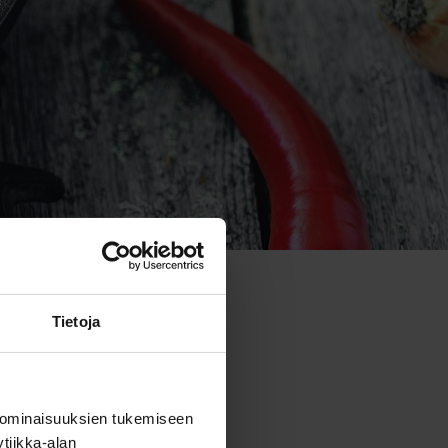
Tietoja
 ominaisuuksien tukemiseen
tiikka-alan