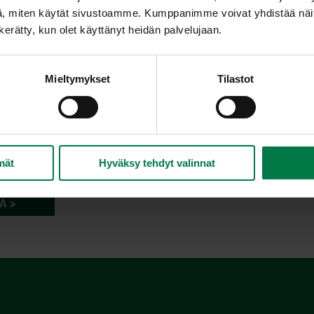
, miten käytät sivustoamme. Kumppanimme voivat yhdistää näitä t
n kerätty, kun olet käyttänyt heidän palvelujaan.
Mieltymykset
Tilastot
mät
Hyväksy tehdyt valinnat
A