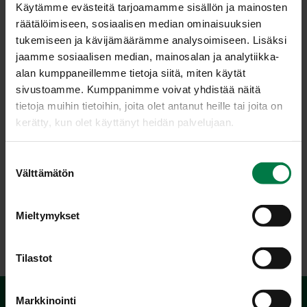
Käytämme evästeitä tarjoamamme sisällön ja mainosten
räätälöimiseen, sosiaalisen median ominaisuuksien
tukemiseen ja kävijämäärämme analysoimiseen. Lisäksi
jaamme sosiaalisen median, mainosalan ja analytiikka-
alan kumppaneillemme tietoja siitä, miten käytät
sivustoamme. Kumppanimme voivat yhdistää näitä
tietoja muihin tietoihin, joita olet antanut heille tai joita on
kerätty, kun olet käyttänyt heidän palvelujaan.
S
Välttämätön
u
o
s
Mieltymykset
LATAA
t
u
m
Tilastot
u
k
Markkinointi