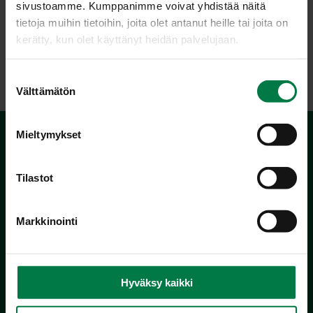
sivustoamme. Kumppanimme voivat yhdistää näitä
tietoja muihin tietoihin, joita olet antanut heille tai joita on
kerätty, kun olet käyttänyt heidän palvelujaan.
LATAA
S
Välttämätön
u
o
s
Mieltymykset
t
u
m
Tilastot
u
k
Markkinointi
s
Kotimaiset Kasvikset
e
Inhemska Trädgårdsprodukter
n
co MTK / Laatua Suomesta OY
v
Hyväksy kaikki
PL 510
a
00101 Helsinki
l