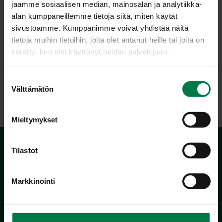
jaamme sosiaalisen median, mainosalan ja analytiikka-
alan kumppaneillemme tietoja siitä, miten käytät
sivustoamme. Kumppanimme voivat yhdistää näitä
tietoja muihin tietoihin, joita olet antanut heille tai joita on
kerätty, kun olet käyttänyt heidän palvelujaan.
S
LATAA
Välttämätön
u
o
s
Mieltymykset
t
u
m
Tilastot
u
k
Markkinointi
s
e
n
Kotimaiset Kasvikset
v