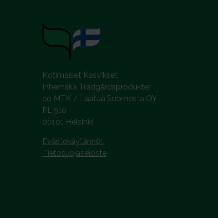
l
i
n
t
a
Kotimaiset Kasvikset
Inhemska Trädgårdsprodukter
co MTK / Laatua Suomesta OY
PL 510
00101 Helsinki
Evästekäytännöt
Tietosuojaseloste