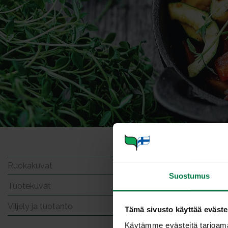
Meira
Ruokakuvat
Suostumus
Tuotekuvat
Viljely ja tuotanto
Tämä sivusto käyttää eväste
Käytämme evästeitä tarjoama