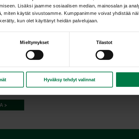
iseen. Lisäksi jaamme sosiaalisen median, mainosalan ja analy
, miten käytät sivustoamme. Kumppanimme voivat yhdistää näitä t
n kerätty, kun olet käyttänyt heidän palvelujaan.
Mieltymykset
Tilastot
mät
Hyväksy tehdyt valinnat
A