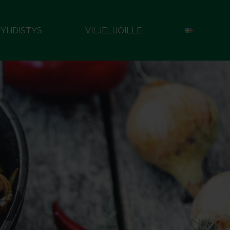
YHDISTYS
VILJELIJÖILLE