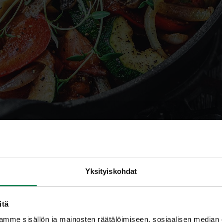
mit
Yksityiskohdat
itä
mme sisällön ja mainosten räätälöimiseen, sosiaalisen median