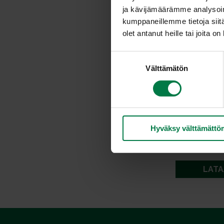
ja kävijämäärämme analysoim
kumppaneillemme tietoja siitä
olet antanut heille tai joita o
S
Välttämätön
u
o
s
t
u
Hyväksy välttämättö
m
u
k
s
LATA
e
n
v
a