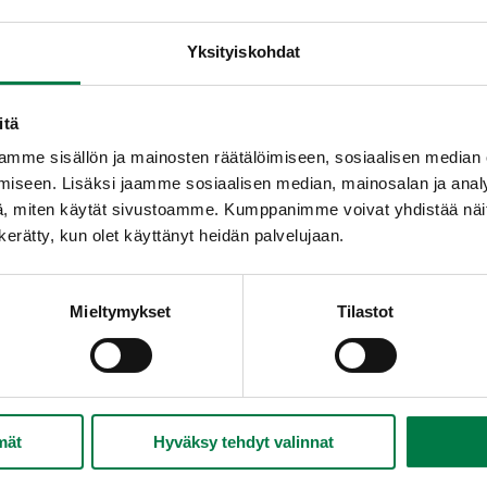
Yksityiskohdat
itä
mme sisällön ja mainosten räätälöimiseen, sosiaalisen median
iseen. Lisäksi jaamme sosiaalisen median, mainosalan ja analy
, miten käytät sivustoamme. Kumppanimme voivat yhdistää näitä t
n kerätty, kun olet käyttänyt heidän palvelujaan.
Mieltymykset
Tilastot
mät
Hyväksy tehdyt valinnat