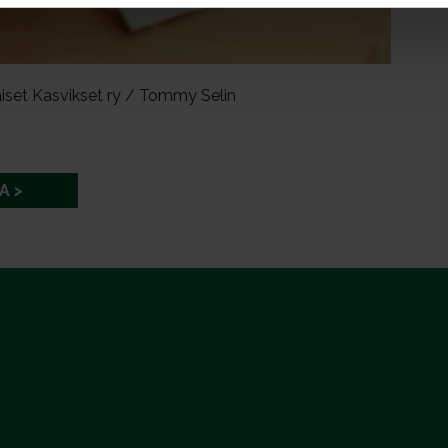
iset Kasvikset ry / Tommy Selin
A