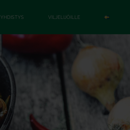
YHDISTYS
VILJELIJÖILLE