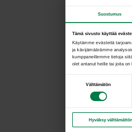
Suostumus
Tämä sivusto käyttää eväste
Käytämme evästeitä tarjoama
ja kävijämäärämme analysoim
kumppaneillemme tietoja siitä
olet antanut heille tai joita o
S
Välttämätön
u
o
s
t
u
Hyväksy välttämättö
m
u