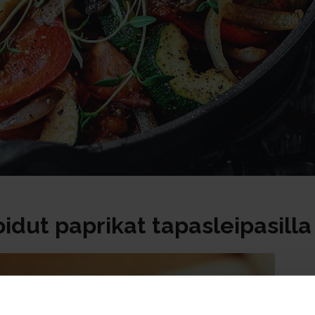
idut paprikat tapasleipasilla