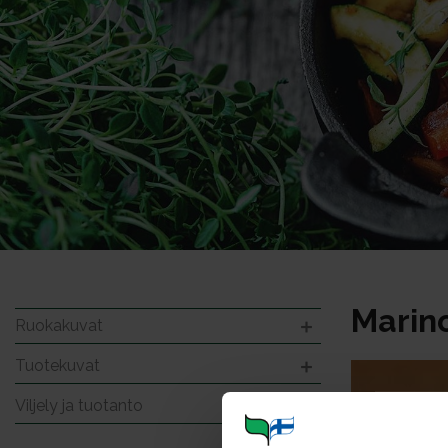
Marino
Ruokakuvat
Tuotekuvat
Viljely ja tuotanto