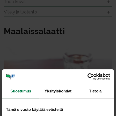
Tuotekuvat
Viljely ja tuotanto
Maa­lais­sa­laat­ti
Suostumus
Yksityiskohdat
Tietoja
Tämä sivusto käyttää evästeitä