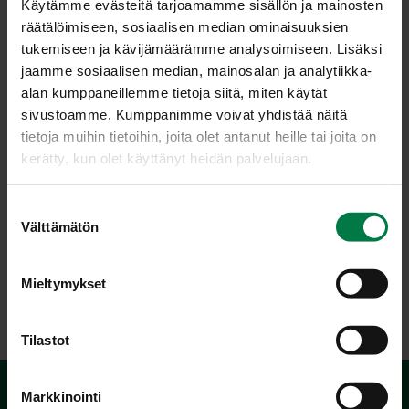
Käytämme evästeitä tarjoamamme sisällön ja mainosten
räätälöimiseen, sosiaalisen median ominaisuuksien
tukemiseen ja kävijämäärämme analysoimiseen. Lisäksi
jaamme sosiaalisen median, mainosalan ja analytiikka-
alan kumppaneillemme tietoja siitä, miten käytät
sivustoamme. Kumppanimme voivat yhdistää näitä
tietoja muihin tietoihin, joita olet antanut heille tai joita on
kerätty, kun olet käyttänyt heidän palvelujaan.
Kuva: Kotimaiset Kasvikset ry / Teppo Johansson
S
Välttämätön
u
o
s
Mieltymykset
LATAA
t
u
m
Tilastot
u
k
Markkinointi
s