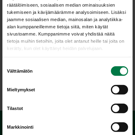
räätälöimiseen, sosiaalisen median ominaisuuksien
tukemiseen ja kävijämäärämme analysoimiseen. Lisäksi
jaamme sosiaalisen median, mainosalan ja analytiikka-
alan kumppaneillemme tietoja siitä, miten käytät
sivustoamme. Kumppanimme voivat yhdistää näitä
tietoja muihin tietoihin, joita olet antanut heille tai joita on
kerätty, kun olet käyttänyt heidän palvelujaan.
Kuva: Kotimaiset Kasvikset ry / Teppo Johansson
S
Välttämätön
u
o
s
LATAA
Mieltymykset
t
u
m
Tilastot
u
k
Markkinointi
s