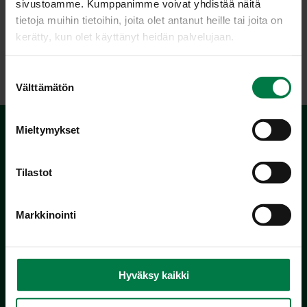
sivustoamme. Kumppanimme voivat yhdistää näitä
tietoja muihin tietoihin, joita olet antanut heille tai joita on
kerätty, kun olet käyttänyt heidän palvelujaan.
LATAA
S
Välttämätön
u
o
s
Mieltymykset
t
u
m
Tilastot
u
k
Markkinointi
s
Kotimaiset Kasvikset
e
Inhemska Trädgårdsprodukter
n
co MTK / Laatua Suomesta OY
v
Hyväksy kaikki
PL 510
a
00101 Helsinki
l