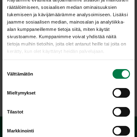
räätälöimiseen, sosiaalisen median ominaisuuksien
tukemiseen ja kävijämäärämme analysoimiseen. Lisäksi
jaamme sosiaalisen median, mainosalan ja analytiikka-
alan kumppaneillemme tietoja siitä, miten käytät
sivustoamme. Kumppanimme voivat yhdistää näitä
tietoja muihin tietoihin, joita olet antanut heille tai joita on
kerätty, kun olet käyttänyt heidän palvelujaan.
S
Välttämätön
u
o
s
LATAA
Mieltymykset
t
u
m
Tilastot
u
k
Markkinointi
s