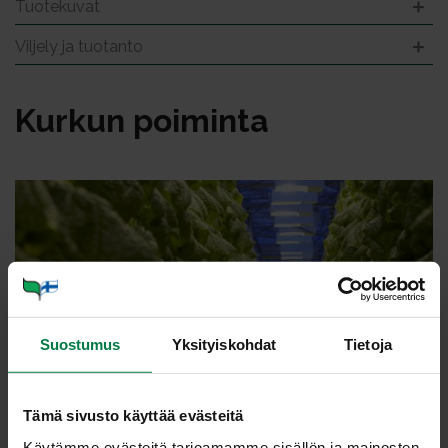
Tuotekuvat
Viljely ja tuotanto
Kur­kun poi­min­ta
Suostumus
Yksityiskohdat
Tietoja
Tämä sivusto käyttää evästeitä
Käytämme evästeitä tarjoamamme sisällön ja mainosten