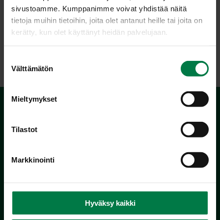
sivustoamme. Kumppanimme voivat yhdistää näitä
tietoja muihin tietoihin, joita olet antanut heille tai joita on
kerätty, kun olet käyttänyt heidän palvelujaan.
LATAA
S
Välttämätön
u
o
s
Mieltymykset
t
u
m
Tilastot
u
k
Markkinointi
s
e
Kotimaiset Kasvikset
n
Inhemska Trädgårdsprodukter
v
co MTK / Laatua Suomesta OY
Hyväksy kaikki
a
PL 510