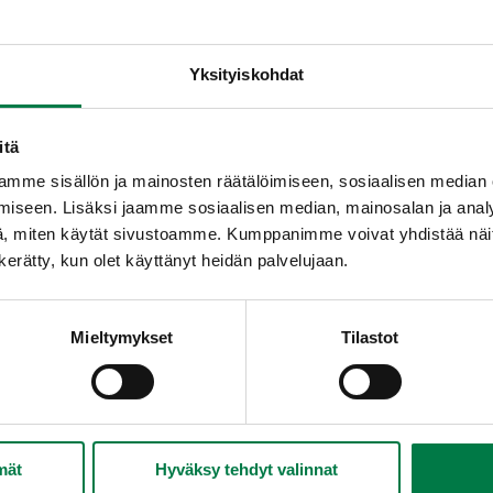
Yksityiskohdat
itä
mme sisällön ja mainosten räätälöimiseen, sosiaalisen median
iseen. Lisäksi jaamme sosiaalisen median, mainosalan ja analy
, miten käytät sivustoamme. Kumppanimme voivat yhdistää näitä t
n kerätty, kun olet käyttänyt heidän palvelujaan.
Mieltymykset
Tilastot
mät
Hyväksy tehdyt valinnat