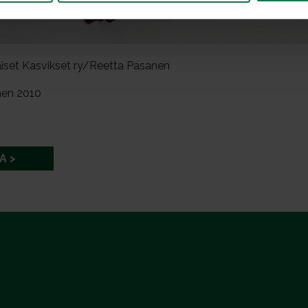
iset Kasvikset ry/Reetta Pasanen
nen 2010
A