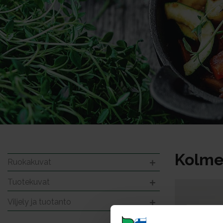
Kolmen
Ruokakuvat
Tuotekuvat
Viljely ja tuotanto