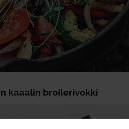
 kaaalin broilerivokki