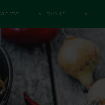
YHDISTYS
VILJELIJÖILLE