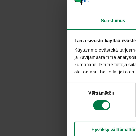
Suostumus
Tämä sivusto käyttää eväste
Käytämme evästeitä tarjoama
ja kävijämäärämme analysoim
kumppaneillemme tietoja siitä
olet antanut heille tai joita o
S
Välttämätön
u
o
s
t
u
Hyväksy välttämättö
m