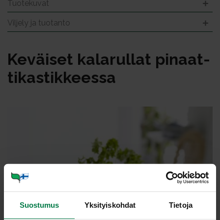
Tuotekuvat
Viljely ja tuotanto
Ke­väi­set ka­la­rul­lat pi­naat­
ti­kas­tik­kees­sa
Suostumus
Yksityiskohdat
Tietoja