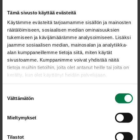
Tämä sivusto käyttää evästeitä
Käytämme evästeitä tarjoamamme sisällön ja mainosten
räätälöimiseen, sosiaalisen median ominaisuuksien
tukemiseen ja kävijämäärämme analysoimiseen. Lisäksi
jaamme sosiaalisen median, mainosalan ja analytiikka-
alan kumppaneillemme tietoja siitä, miten käytät
sivustoamme. Kumppanimme voivat yhdistää näitä
tietoja muihin tietoihin, joita olet antanut heille tai joita on
kerätty, kun olet käyttänyt heidän palvelujaan.
S
Välttämätön
u
o
Kuva: Kotimaiset Kasvikset ry / Teppo Johansson
s
Mieltymykset
t
u
m
Tilastot