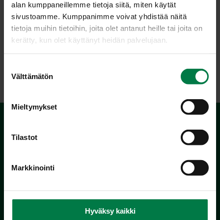
alan kumppaneillemme tietoja siitä, miten käytät
sivustoamme. Kumppanimme voivat yhdistää näitä
tietoja muihin tietoihin, joita olet antanut heille tai joita on
kerätty, kun olet käyttänyt heidän palvelujaan.
LATAA
S
Välttämätön
u
o
s
Mieltymykset
t
u
m
Tilastot
u
k
Markkinointi
s
e
Kotimaiset Kasvikset
n
Inhemska Trädgårdsprodukter
v
Hyväksy kaikki
co MTK / Laatua Suomesta OY
a