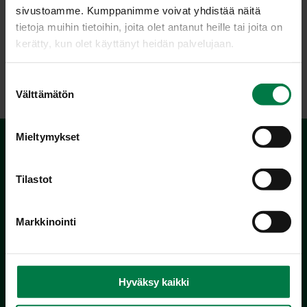
sivustoamme. Kumppanimme voivat yhdistää näitä
tietoja muihin tietoihin, joita olet antanut heille tai joita on
kerätty, kun olet käyttänyt heidän palvelujaan.
LATAA
S
Välttämätön
u
o
s
Mieltymykset
t
u
m
Tilastot
u
k
Markkinointi
s
e
Kotimaiset Kasvikset
n
Inhemska Trädgårdsprodukter
v
co MTK / Laatua Suomesta OY
Hyväksy kaikki
a
PL 510