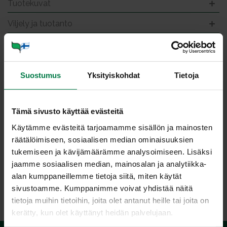
Tuotekuvat
Viljely ja tuotanto
Graa­vi­ka­la kurk­ku ruis­her­
kut
Suostumus
Yksityiskohdat
Tietoja
Tämä sivusto käyttää evästeitä
Käytämme evästeitä tarjoamamme sisällön ja mainosten
Kuva: Kotimaiset Kasvikset ry / Sanna Peurakoski
räätälöimiseen, sosiaalisen median ominaisuuksien
tukemiseen ja kävijämäärämme analysoimiseen. Lisäksi
jaamme sosiaalisen median, mainosalan ja analytiikka-
alan kumppaneillemme tietoja siitä, miten käytät
LATAA
sivustoamme. Kumppanimme voivat yhdistää näitä
tietoja muihin tietoihin, joita olet antanut heille tai joita on
kerätty, kun olet käyttänyt heidän palvelujaan.